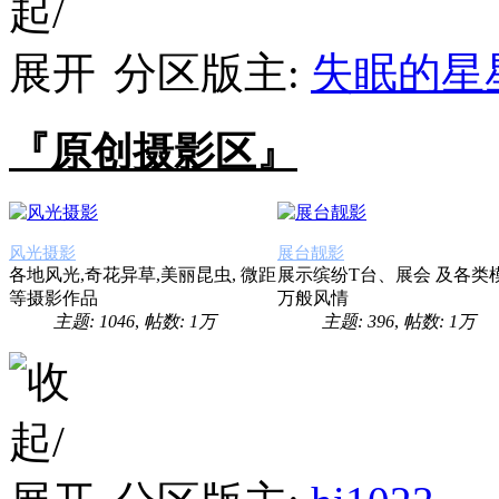
分区版主:
失眠的星
『原创摄影区』
风光摄影
展台靓影
各地风光,奇花异草,美丽昆虫, 微距
展示缤纷T台、展会 及各类
等摄影作品
万般风情
主题: 1046
,
帖数:
1万
主题: 396
,
帖数:
1万