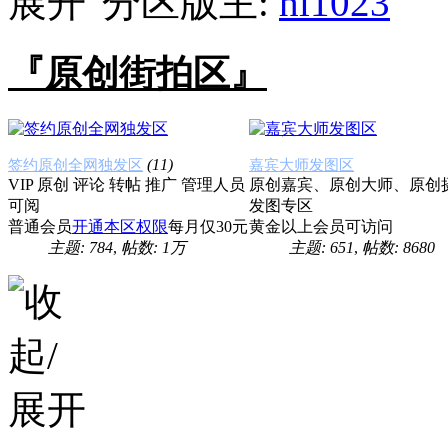
分区版主:
hi1023
『原创街拍区』
(11)
签约原创全网独发区
嘉宾大师发图区
VIP 原创 评论 转帖 推广 管理人员
原创嘉宾、原创大师、原创
可阅
发图专区
普通会员
开通本区权限
每月仅30元
黄金以上会员可访问
主题: 784
,
帖数:
1万
主题: 651
,
帖数: 8680