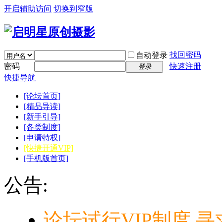
开启辅助访问
切换到窄版
找回密码
自动登录
密码
快速注册
登录
快捷导航
[论坛首页]
[精品导读]
[新手引导]
[各类制度]
[申请特权]
[快捷开通VIP]
[手机版首页]
公告:
论坛试行VIP制度,