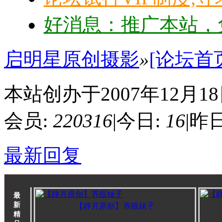
好消息：推广本站，免
启明星原创摄影
»
[论坛首
本站创办于2007年12月1
会员:
220316
|
今日:
16
|
昨日
最新回复
最
新
【静月原创】养眼妹子
精